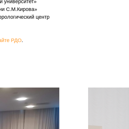
й университет»
ни С.М.Кирова»
фрологический центр
айте РДО
.